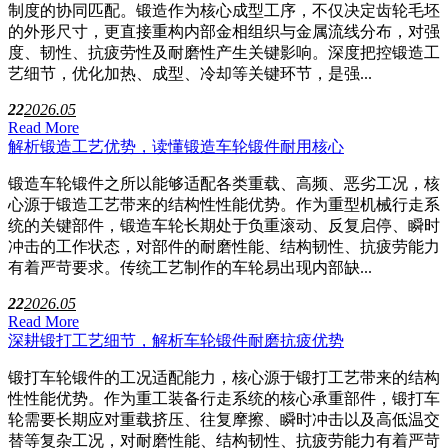
制度的协同匹配。锻造作为核心成型工序，不仅决定齿轮毛坯
的外形尺寸，更直接重构内部金相组织与金属流线分布，对强
度、韧性、抗疲劳性及耐磨性产生关键影响。深度把控锻造工
艺细节，优化加热、成型、冷却等关键环节，是强...
22
2026.05
Read More
解析锻造工艺优势，读懂锻造车轮锻件耐用核心
锻造车轮锻件之所以能够适配各类重载、高频、恶劣工况，核
心源于锻造工艺带来的结构性性能优势。作为重型机械行走系
统的关键部件，锻造车轮长期处于负重滚动、反复启停、瞬时
冲击的工作状态，对部件的耐磨性能、结构韧性、抗疲劳能力
有着严苛要求。传统工艺制作的车轮易出现内部缺...
22
2026.05
Read More
深耕锻打工艺细节，解析车轮锻件耐磨抗疲优势
锻打车轮锻件的工况适配能力，核心源于锻打工艺带来的结构
性性能优势。作为重工装备行走系统的核心承重部件，锻打车
轮需要长期应对重载挤压、往复摩擦、瞬时冲击以及高低温交
替等复杂工况，对耐磨性能、结构韧性、抗疲劳能力有着严苛