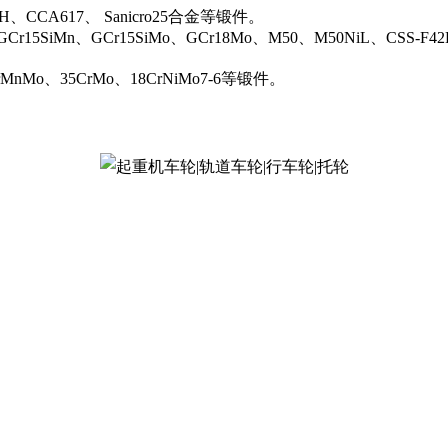
0H、CCA617、 Sanicro25合金等锻件。
Cr15SiMn、GCr15SiMo、GCr18Mo、M50、M50NiL、CSS-F42
rMnMo、35CrMo、18CrNiMo7-6等锻件。