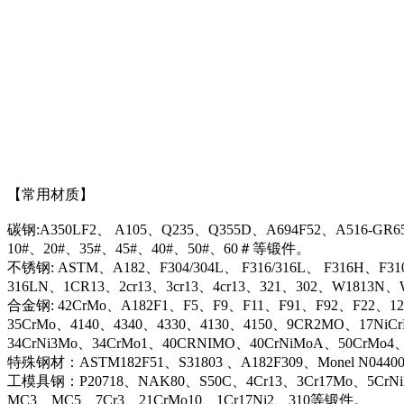
【常用材质】
碳钢:A350LF2、 A105、Q235、Q355D、A694F52、A516-GR6
10#、20#、35#、45#、40#、50#、60＃等锻件。
不锈钢: ASTM、A182、F304/304L、 F316/316L、 F316H、F31
316LN、1CR13、2cr13、3cr13、4cr13、321、302、W1813
合金钢: 42CrMo、A182F1、F5、F9、F11、F91、F92、F22、12C
35CrMo、4140、4340、4330、4130、4150、9CR2MO、17NiC
34CrNi3Mo、34CrMo1、40CRNIMO、40CrNiMoA、50CrMo4
特殊钢材：ASTM182F51、S31803 、A182F309、Monel N044
工模具钢：P20718、NAK80、S50C、4Cr13、3Cr17Mo、5CrN
MC3、MC5、7Cr3、21CrMo10、1Cr17Ni2、310等锻件。