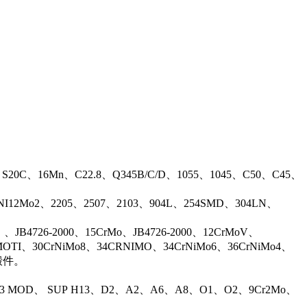
、S20C、16Mn、C22.8、Q345B/C/D、1055、1045、C50、C45、
17NI12Mo2、2205、2507、2103、904L、254SMD、304LN、
B4726-2000、15CrMo、JB4726-2000、12CrMoV、
OTI、30CrNiMo8、34CRNIMO、34CrNiMo6、36CrNiMo4、
等锻件。
13 MOD、 SUP H13、D2、A2、A6、A8、O1、O2、9Cr2Mo、