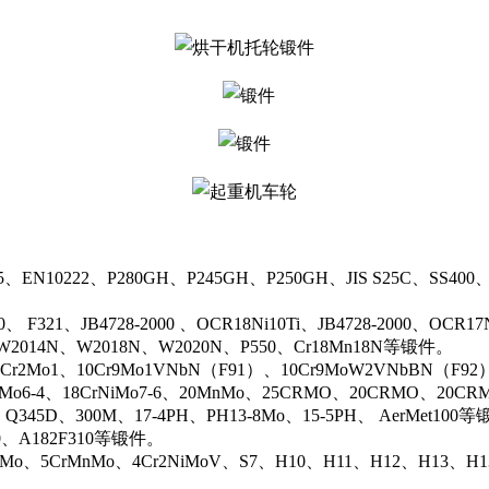
5、EN10222、P280GH、P245GH、P250GH、JIS S25C、SS400
0、 F321、JB4728-2000 、OCR18Ni10Ti、JB4728-2000、OCR
N、W2014N、W2018N、W2020N、P550、Cr18Mn18N等锻件。
r2Mo1、10Cr9Mo1VNbN（F91）、10Cr9MoW2VNbBN（F92）、J
rMo6-4、18CrNiMo7-6、20MnMo、25CRMO、20CRMO、20CRM
、Q345D、300M、17-4PH、PH13-8Mo、15-5PH、 AerMet100
00、A182F310等锻件。
iMo、5CrMnMo、4Cr2NiMoV、S7、H10、H11、H12、H13、H