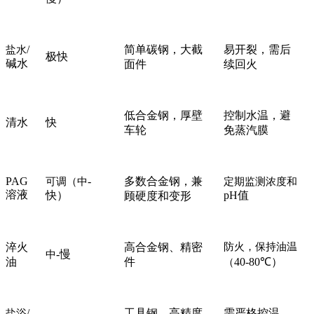
/
简单碳钢，大截
易开裂，需后
盐水
极快
碱水
面件
续回火
低合金钢，厚壁
控制水温，避
清水
快
车轮
免蒸汽膜
PAG
-
多数合金钢，兼
可调（中
定期监测浓度和
溶液
快）
pH值
顾硬度和变形
淬火
高合金钢、精密
防火，保持油温
-慢
中
油
件
40-80℃）
（
/
工具钢、高精度
需严格控温，
盐浴